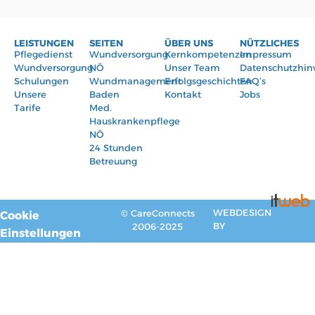
LEISTUNGEN
SEITEN
ÜBER UNS
NÜTZLICHES
Pflegedienst
Wundversorgung
Kernkompetenzen
Impressum
Wundversorgung
NÖ
Unser Team
Datenschutzhin
Schulungen
Wundmanagement
Erfolgsgeschichten
FAQ’s
Unsere
Baden
Kontakt
Jobs
Tarife
Med.
Hauskrankenpflege
NÖ
24 Stunden
Betreuung
WEBDESIGN
© CareConnects
Cookie
BY
2006-2025
Einstellungen